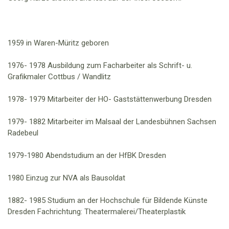
1959
in Waren-
Müritz
geboren
1976- 1978
Ausbildung zum Facharbeiter
als
Schrift- u.
Grafikmaler
Cottbus / Wandlitz
1978- 1979 Mitarbeiter der HO- Gaststättenwerbung
Dresden
1979- 1882
Mitarbeiter im Malsaal der Landesbühnen Sachsen
Radebeul
1979-1980
Aben
dstudium an der HfBK
Dresden
1980
Einzug
zur NVA
als Bausoldat
1882- 1985
Studium an de
r Hochschule für Bildende Künste
Dresden
Fachrichtung:
Theatermalerei/Theaterplastik