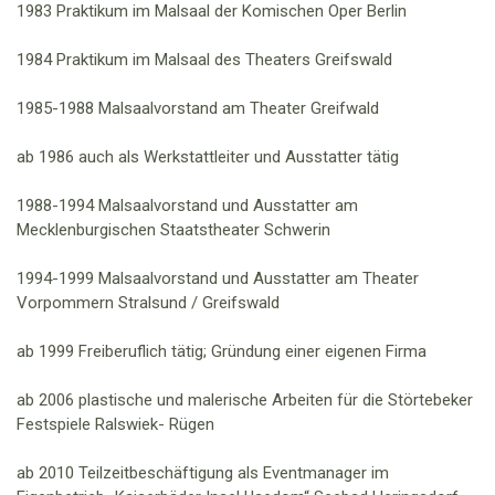
1983
Praktikum im Malsaal
der Komischen Oper
Berlin
1984
Praktikum im Malsaal des Theaters Greifswald
1985-1988
Malsaalvorstand am Theater Greifwald
ab 1986
auch als Werks
tattleiter und Ausstatter tätig
1988
-19
94
M
alsaalvorstand und Ausstatter am
Mecklenburgischen Staatstheater Schwerin
1994
-19
99
Malsaalvorstand und Ausstatter am Theater
Vorpommern Stralsund / Greifswald
ab
1999
Freiberuflich tätig
;
Gründung einer eigenen Firma
ab 2006
plastisc
he und malerische
Arbeiten
für die
Störtebeker
Festspiele
Ralswiek- Rügen
ab
2010
Teilzeitbeschäftigung
als Eventmanager
im